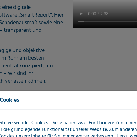
 eine digitale
oftware „SmartReport“. Hier
m Schadenausmaß sowie eine
– transparent und
gige und objektive
 im Rohr am besten
neutral konzipiert, um
 – wir sind Ihr
ch verlassen können.
ion der Folge- und
 Cookies
adendokumentation können
ezielt eingeleitet werden.
ckageortung,
ite verwendet Cookies. Diese haben zwei Funktionen: Zum einen 
für die grundlegende Funktionalität unserer Website. Zum andere
 Cookies unsere Inhalte für Sie immer weiter verbessern. Hierzu w