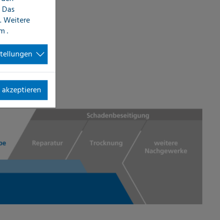
 Das
. Weitere
im
.
stellungen
 akzeptieren