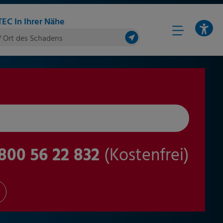
EC In Ihrer Nähe
/ Ort des Schadens
800 56 22 832
(Kostenfrei)