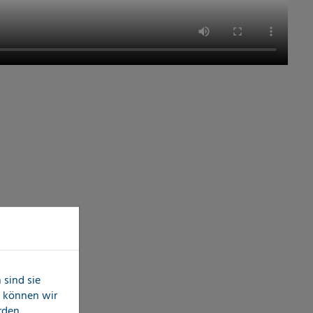
sind sie
n können wir
erden