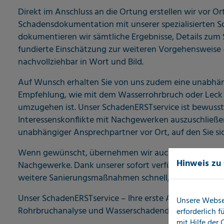
Direkt im Anschluss an die Ortung erstellen wir vor Ort
Schadensdokumentation mit unserer spezialisierten S
dokumentieren wir sämtliche Ergebnisse, Details zu
fundierte Einschätzung zur weiteren Vorgehensweise 
nachvollziehbar in Wort und Bild.
Auf Wunsch erhalten Sie von uns zudem eine unabhän
Empfehlung, wie mit dem Wasserrohrbruch oder Leck
umzugehen ist. Unser SchadenERSTservice ist bewusst 
Interessenskonflikte mit Nachgewerken auszuschließen
unabhängiger Ansprechpartner vor Ort, auf den Sie si
Wenn gewünscht, übernehmen wir auch die Koordinat
Hinweis zu
Nachgewerke. Dank unserer sofort verfügbaren Sch
weitere Sanierungsmaßnahmen schnell, effizient und g
Unser SchadenERSTservice – Ihre erste Adresse bei Le
Unsere Webse
Rohrbruchanalyse und Wasserschadendiagnose.
erforderlich 
mit Hilfe der