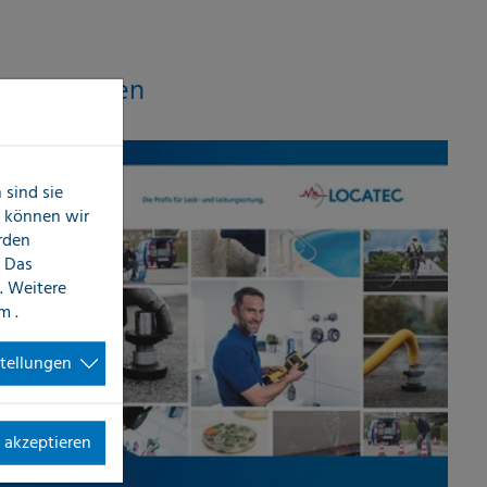
tleistungen
sind sie
n können wir
erden
 Das
. Weitere
im
.
stellungen
 akzeptieren