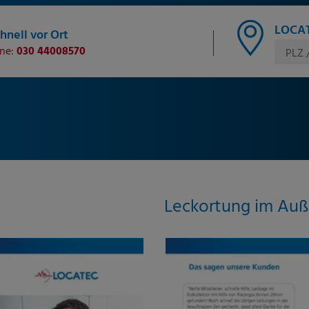
LOCAT
hnell vor Ort
ine:
030 44008570
PLZ 
Leckortung im Auß