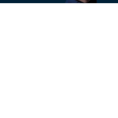
ÜBER UNS
KONTAKT
Erfolgsgeschichte
Ihre
Anfrage
Unternehmensgruppe
Unsere Werte
Unser Team
Infomaterial