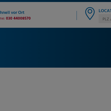
LOCAT
hnell vor Ort
ine:
030 44008570
PLZ 