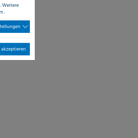
. Weitere
im
.
stellungen
 akzeptieren