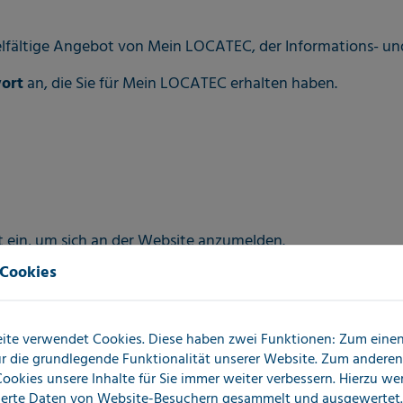
lfältige Angebot von Mein LOCATEC, der Informations- und S
ort
an, die Sie für Mein LOCATEC erhalten haben.
t ein, um sich an der Website anzumelden.
 Cookies
ite verwendet Cookies. Diese haben zwei Funktionen: Zum einen 
für die grundlegende Funktionalität unserer Website. Zum andere
 Cookies unsere Inhalte für Sie immer weiter verbessern. Hierzu w
erte Daten von Website-Besuchern gesammelt und ausgewertet.