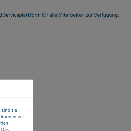
erviceplattform für alle Mitarbeiter, zur Verfügung.
sind sie
n können wir
erden
 Das