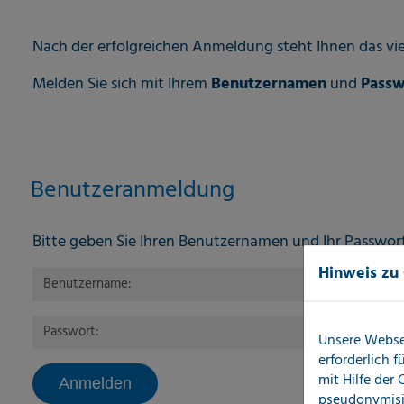
Nach der erfolgreichen Anmeldung steht Ihnen das vie
Melden Sie sich mit Ihrem
Benutzernamen
und
Passw
Benutzeranmeldung
Bitte geben Sie Ihren Benutzernamen und Ihr Passwor
Hinweis zu
Anmelden
Benutzername:
Passwort:
Unsere Webse
erforderlich 
mit Hilfe der
pseudonymisi