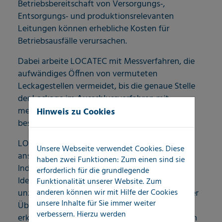
Betriebsbereitschaft von Versorgungs-,
Entsorgungs- und produktionsrelevanten
Leitungen können erhebliche Kosten für
Betriebsausfälle verursachen.
Dabei arbeite LOCATEC mit Messverfahren, die
aufwändiges Öffnen von vermuteten
Leckagestellen vermeidet, bis die genaue Stelle
der Leckage im Ausschlussverfahren mit
mehreren Messverfahren, möglichst genau
Hinweis zu Cookies
bestimmt ist.
LOCATEC arbeitet seit vielen Jahren in
Unsere Webseite verwendet Cookies. Diese
ansteigenden Umfängen für
haben zwei Funktionen: Zum einen sind sie
Industrieunternehmen z.B. im Bereich der
erforderlich für die grundlegende
Identifikation von Leitungssystemen bei
Funktionalität unserer Website. Zum
anderen können wir mit Hilfe der Cookies
unzureichend vorhandener Dokumentation, der
unsere Inhalte für Sie immer weiter
Überwachung im Hinblick auf noch nicht
verbessern. Hierzu werden
erkannte Leckagen oder im Notfalldienst, wenn