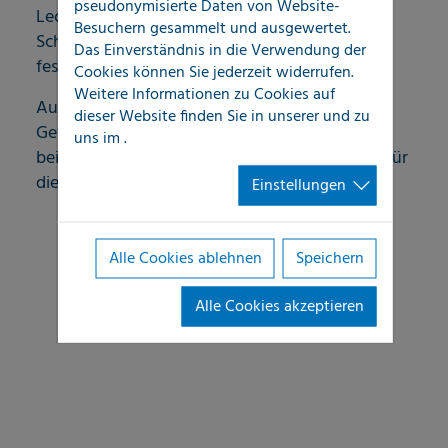
pseudonymisierte Daten von Website-
Leckagen offen ausgebrochen sind und
Besuchern gesammelt und ausgewertet.
Schadenursachen im ersten Schritt zweifelsfrei
Das Einverständnis in die Verwendung der
festzustellen und zu dokumentieren sind.
Cookies können Sie jederzeit widerrufen.
Weitere Informationen zu Cookies auf
Auch die Ortung von Schadenursachen in
dieser Website finden Sie in unserer
und zu
Gefahrenbereichen, im Bereich Flachdach oder
uns im
.
bei hitzeführenden Leitungen sind Aufgaben, für
die LOCATEC eingesetzt werden kann.
Einstellungen
Alle Cookies ablehnen
Speichern
Alle Cookies akzeptieren